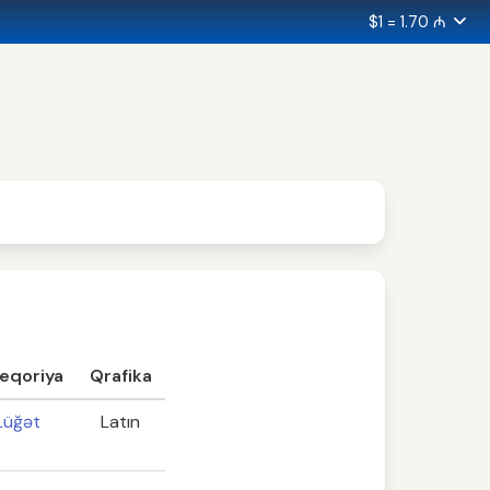
$1 = 1.70 ₼
eqoriya
Qrafika
Lüğət
Latın