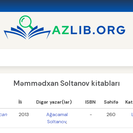
Məmmədxan Soltanov kitabları
İli
Digər yazar(lar)
ISBN
Səhifə
Kat
can
2013
Ağacamal
-
260
Soltanov
,