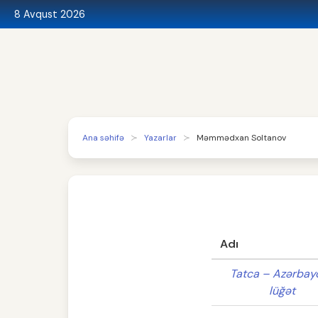
8 Avqust 2026
Ana səhifə
Yazarlar
Məmmədxan Soltanov
Adı
Tatca – Azərbay
lüğət