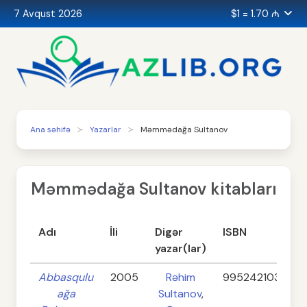
7 Avqust 2026
$1 = 1.70 ₼
Ana səhifə
Yazarlar
Məmmədağa Sultanov
Məmmədağa Sultanov kitabları
Adı
İli
Digər
ISBN
yazar(lar)
Abbasqulu
2005
Rəhim
9952421034
ağa
Sultanov
,