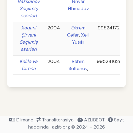
Bakıxanov
Ənvər
Seçilmiş
Əhmədov
əsərləri
Xaqani
2004
Əkrəm
9952417231
Şirvani
Cəfər
,
Xəlil
Seçilmiş
Yusifli
əsərləri
Kəlilə və
2004
Rəhim
9952416287
Dimnə
Sultanov
,
Dilmanc
·
Transliterasiya
·
AZLIBBOT
·
Sayt
haqqında
·
azlib.org © 2024 – 2026