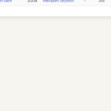
n dahi
2008
Mirkazım Seyidov
-
315