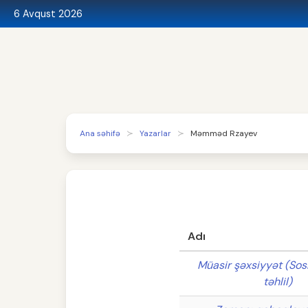
6 Avqust 2026
Ana səhifə
Yazarlar
Məmməd Rzayev
Adı
Müasir şəxsiyyət (Sosi
təhlil)