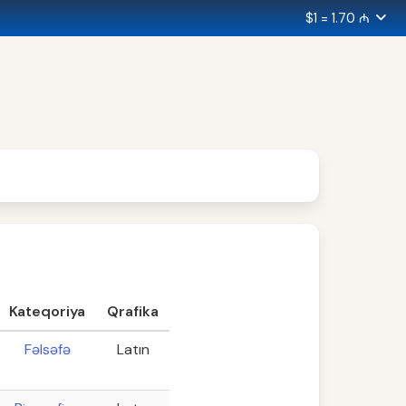
$1 = 1.70 ₼
Kateqoriya
Qrafika
Fəlsəfə
Latın