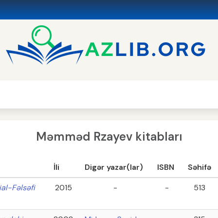
Məmməd Rzayev kitabları
İli
Digər yazar(lar)
ISBN
Səhifə
al-Fəlsəfi
2015
-
-
513