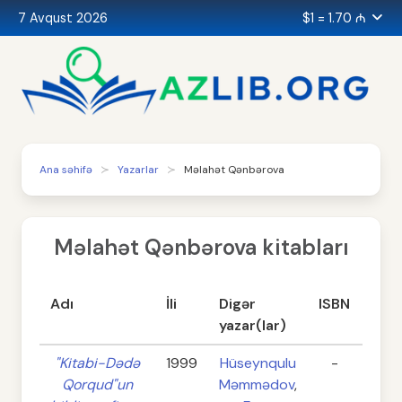
7 Avqust 2026
$1 = 1.70 ₼
Ana səhifə
Yazarlar
Məlahət Qənbərova
Məlahət Qənbərova kitabları
Adı
İli
Digər
ISBN
Səhi
yazar(lar)
"Kitabi-Dədə
1999
Hüseynqulu
-
56
Qorqud"un
Məmmədov
,