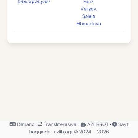
biblioqrafiyası
Fariz
Vəliyev
,
Şəlalə
Əhmədova
Dilmanc
·
Transliterasiya
·
AZLIBBOT
·
Sayt
haqqında
·
azlib.org © 2024 – 2026