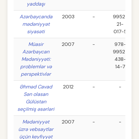
yaddaşı
Azərbaycanda
2003
-
9952-
mədəniyyət
21-
siyasəti
017-5
Müasir
2007
-
978-
Azərbaycan
9952-
Mədəniyyəti:
438-
problemlər və
14-7
perspektivlər
Əhməd Cavad
2012
-
-
Sən olasan
Gülüstan
seçilmiş əsərləri
Mədəniyyət
2007
-
-
üzrə vebsaytlar
üçün keyfiyyət