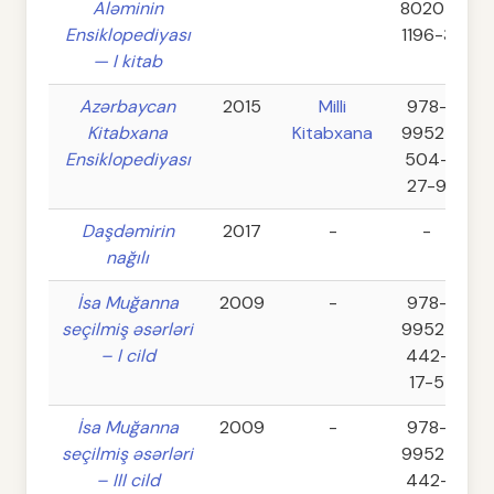
Aləminin
8020-
Ensiklopediyası
1196-3
— I kitab
Azərbaycan
2015
Milli
978-
Kitabxana
Kitabxana
9952-
Ensiklopediyası
504-
27-9
Daşdəmirin
2017
-
-
nağılı
İsa Muğanna
2009
-
978-
seçilmiş əsərləri
9952-
– I cild
442-
17-5
İsa Muğanna
2009
-
978-
seçilmiş əsərləri
9952-
– III cild
442-