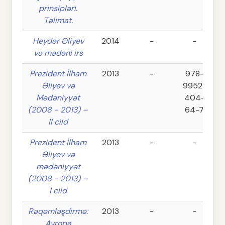
prinsipləri.
Təlimat.
Heydər Əliyev
2014
-
-
və mədəni irs
Prezident İlham
2013
-
978-
Əliyev və
9952-
Mədəniyyət
404-
(2008 - 2013) –
64-7
II cild
Prezident İlham
2013
-
-
Əliyev və
mədəniyyət
(2008 - 2013) –
I cild
Rəqəmləşdirmə:
2013
-
-
Avropa