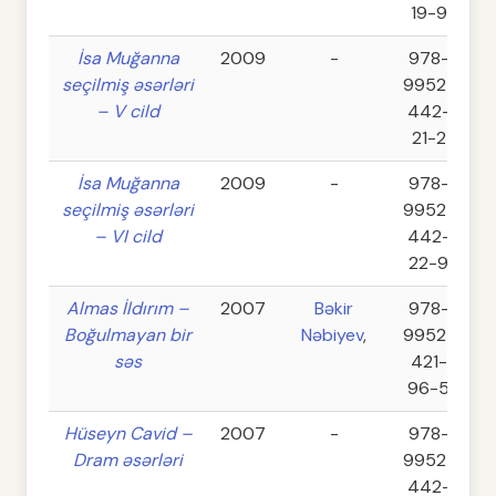
19-9
İsa Muğanna
2009
-
978-
seçilmiş əsərləri
9952-
– V cild
442-
21-2
İsa Muğanna
2009
-
978-
seçilmiş əsərləri
9952-
– VI cild
442-
22-9
Almas İldırım –
2007
Bəkir
978-
Boğulmayan bir
Nəbiyev
,
9952-
səs
421-
96-5
Hüseyn Cavid –
2007
-
978-
Dram əsərləri
9952-
442-