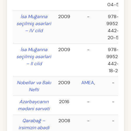
04-5
İsa Muğanna
2009
-
978-
seçilmiş əsərləri
9952-
– IV cild
442-
20-5
İsa Muğanna
2009
-
978-
seçilmiş əsərləri
9952-
– II cild
442-
18-2
Nobellər və Bakı
2009
AMEA
,
-
Nefti
Azərbaycanın
2016
-
-
mədəni sərvəti
Qarabağ –
2008
-
-
irsimizin əbədi