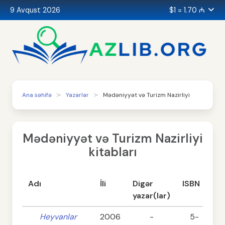
9 Avqust 2026
$1 = 1.70 ₼
Ana səhifə
Yazarlar
Mədəniyyət və Turizm Nazirliyi
Mədəniyyət və Turizm Nazirliyi
kitabları
Adı
İli
Digər
ISBN
S
yazar(lar)
Heyvanlar
2006
-
5-