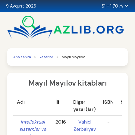
9 Avqust 2026
$1 = 1.70 ₼
Ana səhifə
Yazarlar
Mayıl Mayılov
Mayıl Mayılov kitabları
Adı
İli
Digər
ISBN
Səhif
yazar(lar)
İntellektual
2016
Vahid
-
256
sistemlər və
Zərbaliyev