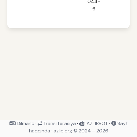
044-
6
Dilmanc
·
Transliterasiya
·
AZLIBBOT
·
Sayt
haqqında
·
azlib.org © 2024 – 2026