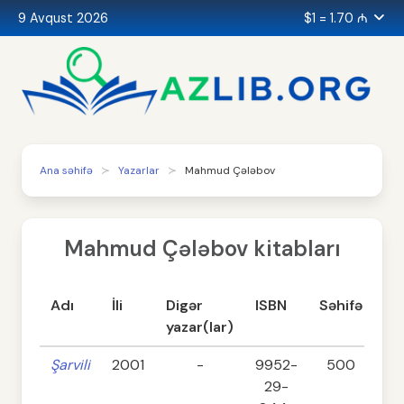
9 Avqust 2026
$1 = 1.70 ₼
Ana səhifə
Yazarlar
Mahmud Çələbov
Mahmud Çələbov kitabları
Adı
İli
Digər
ISBN
Səhifə
Ka
yazar(lar)
Şarvili
2001
-
9952-
500
29-