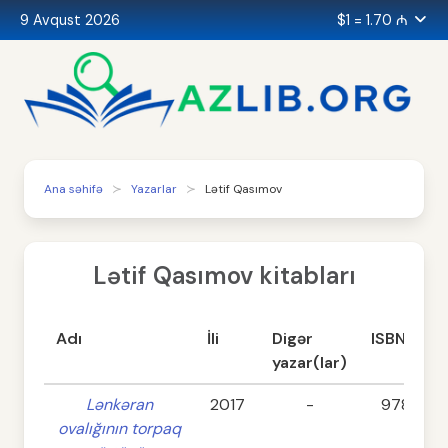
9 Avqust 2026
$1 = 1.70 ₼
Ana səhifə
Yazarlar
Lətif Qasımov
Lətif Qasımov kitabları
Adı
İli
Digər
ISBN
yazar(lar)
Lənkəran
2017
-
978-995
ovalığının torpaq
67