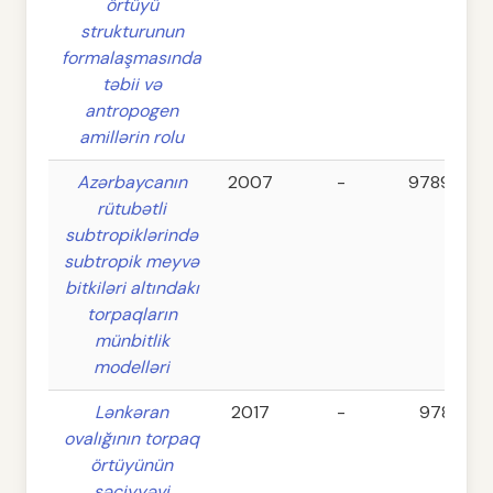
örtüyü
strukturunun
formalaşmasında
təbii və
antropogen
amillərin rolu
Azərbaycanın
2007
-
9789952
rütubətli
subtropiklərində
subtropik meyvə
bitkiləri altındakı
torpaqların
münbitlik
modelləri
Lənkəran
2017
-
978-995
ovalığının torpaq
65
örtüyünün
səciyyəvi