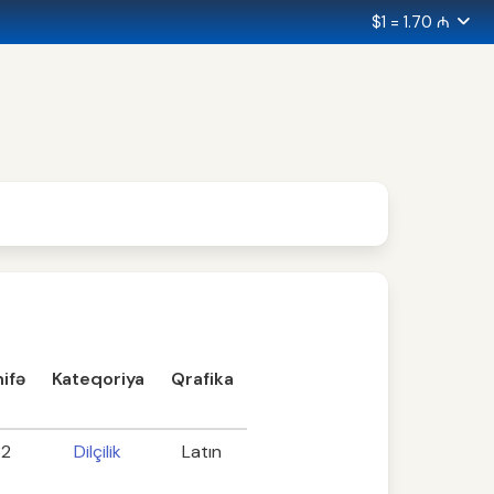
$1 = 1.70 ₼
ifə
Kateqoriya
Qrafika
32
Dilçilik
Latın