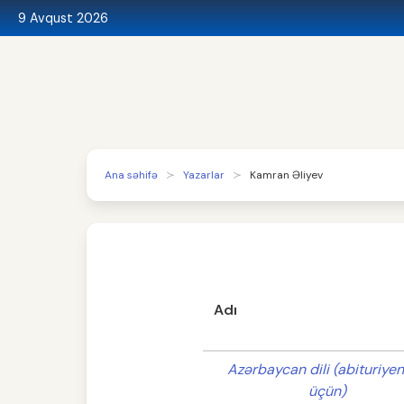
9 Avqust 2026
Ana səhifə
Yazarlar
Kamran Əliyev
Adı
Azərbaycan dili (abituriyen
üçün)