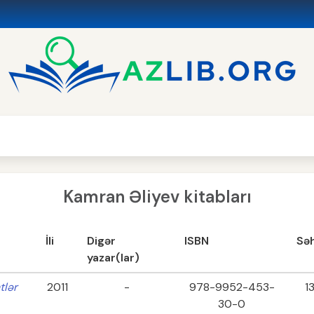
Kamran Əliyev kitabları
İli
Digər
ISBN
Səh
yazar(lar)
tlər
2011
-
978-9952-453-
1
30-0