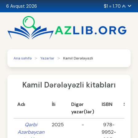
6 Avqust 2026
$1 = 1.70 ₼
Ana səhifə
Yazarlar
Kamil Dərələyəzli
Kamil Dərələyəzli kitabları
Adı
İli
Digər
ISBN
Səhif
yazar(lar)
Qərbi
2025
-
978-
544
Azərbaycan
9952-