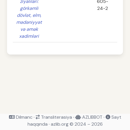
ziyalıları:
605-
görkəmli
24-2
dövlət, elm,
mədəniyyət
və əmək
xadimləri
Dilmanc
·
Transliterasiya
·
AZLIBBOT
·
Sayt
haqqında
·
azlib.org © 2024 – 2026