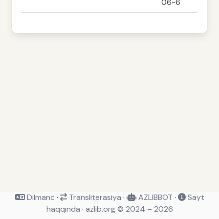
06-6
Dilmanc
·
Transliterasiya
·
AZLIBBOT
·
Sayt
haqqında
·
azlib.org © 2024 – 2026