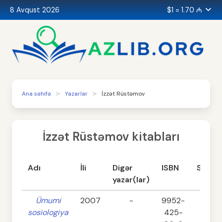
8 Avqust 2026
$1 = 1.70 ₼
Ana səhifə
Yazarlar
İzzət Rüstəmov
İzzət Rüstəmov kitabları
Adı
İli
Digər
ISBN
Səhifə
yazar(lar)
Ümumi
2007
-
9952-
494
sosiologiya
425-