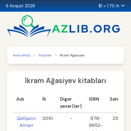
6 Avqust 2026
$1 = 1.70 ₼
Ana səhifə
Yazarlar
İkram Ağasiyev
İkram Ağasiyev kitabları
Adı
İli
Digər
ISBN
Səhifə
yazar(lar)
Qafqazın
2010
-
978-
252
Alman
9952-