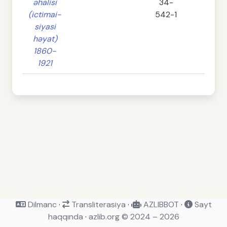
əhalisi
34-
(ictimai-
542-1
siyasi
həyat)
1860-
1921
Dilmanc
·
Transliterasiya
·
AZLIBBOT
·
Sayt
haqqında
·
azlib.org © 2024 – 2026