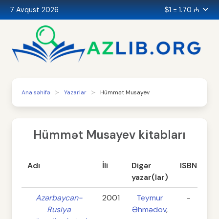
7 Avqust 2026
$1 = 1.70 ₼
Ana səhifə
Yazarlar
Hümmət Musayev
Hümmət Musayev kitabları
Adı
İli
Digər
ISBN
Sə
yazar(lar)
Azərbaycan-
2001
Teymur
-
1
Rusiya
Əhmədov
,