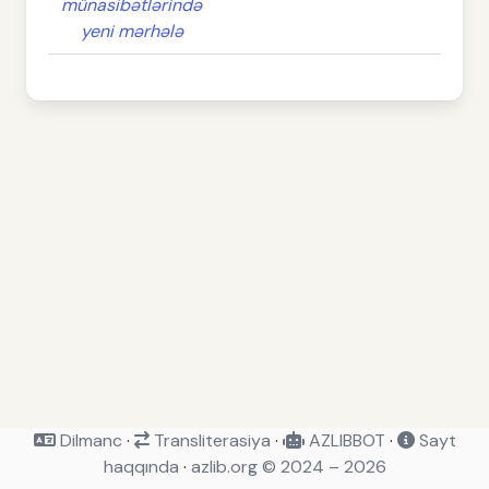
münasibətlərində
yeni mərhələ
Dilmanc
·
Transliterasiya
·
AZLIBBOT
·
Sayt
haqqında
·
azlib.org © 2024 – 2026