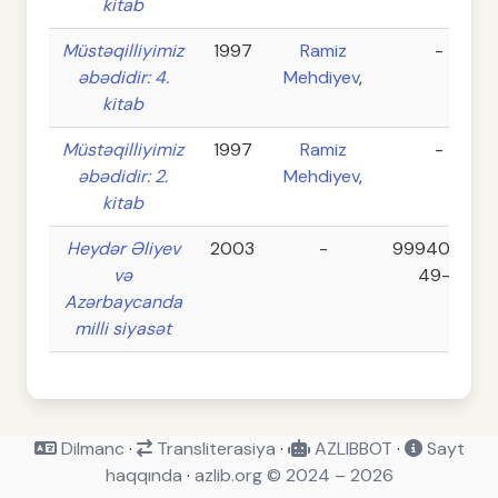
kitab
Müstəqilliyimiz
1997
Ramiz
-
əbədidir: 4.
Mehdiyev
,
kitab
Müstəqilliyimiz
1997
Ramiz
-
əbədidir: 2.
Mehdiyev
,
kitab
Heydər Əliyev
2003
-
99940-10-
və
49-2
Azərbaycanda
milli siyasət
Dilmanc
·
Transliterasiya
·
AZLIBBOT
·
Sayt
haqqında
·
azlib.org © 2024 – 2026