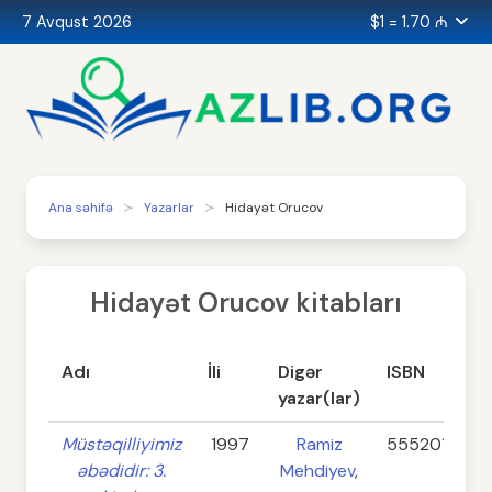
7 Avqust 2026
$1 = 1.70 ₼
Ana səhifə
Yazarlar
Hidayət Orucov
Hidayət Orucov kitabları
Adı
İli
Digər
ISBN
yazar(lar)
Müstəqilliyimiz
1997
Ramiz
555201734
əbədidir: 3.
Mehdiyev
,