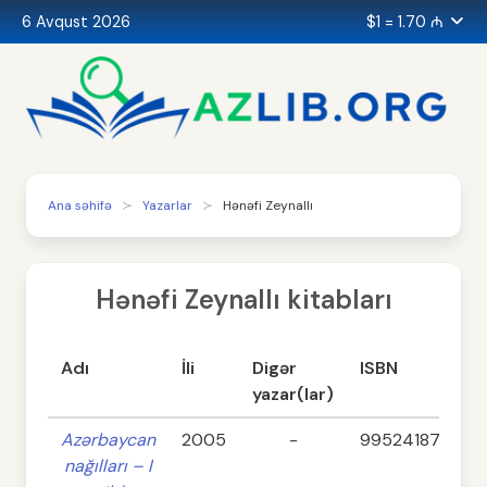
6 Avqust 2026
$1 = 1.70 ₼
Ana səhifə
Yazarlar
Hənəfi Zeynallı
Hənəfi Zeynallı kitabları
Adı
İli
Digər
ISBN
yazar(lar)
Azərbaycan
2005
-
9952418709
nağılları – I