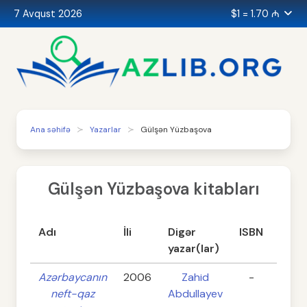
7 Avqust 2026
$1 = 1.70 ₼
Ana səhifə
Yazarlar
Gülşən Yüzbaşova
Gülşən Yüzbaşova kitabları
Adı
İli
Digər
ISBN
Səhif
yazar(lar)
Azərbaycanın
2006
Zahid
-
755
neft-qaz
Abdullayev