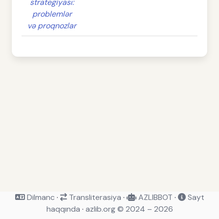
strategiyası:
problemlər
və proqnozlar
Dilmanc
·
Transliterasiya
·
AZLIBBOT
·
Sayt
haqqında
·
azlib.org © 2024 – 2026