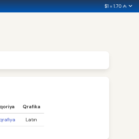
$1 = 1.70 ₼
qoriya
Qrafika
qrafiya
Latın