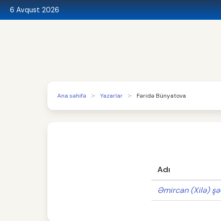
6 Avqust 2026
Ana səhifə
Yazarlar
Fəridə Bünyatova
Adı
Əmircan (Xilə) şə