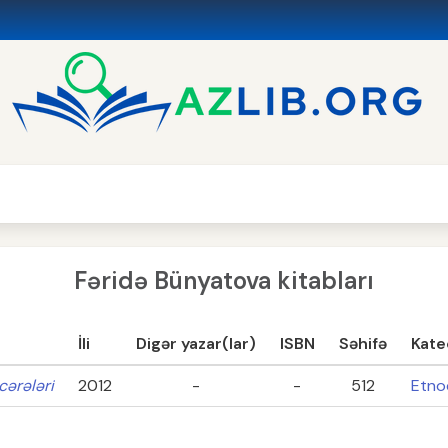
Fəridə Bünyatova kitabları
İli
Digər yazar(lar)
ISBN
Səhifə
Kate
cərələri
2012
-
-
512
Etno