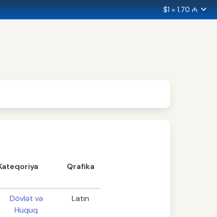
$1 = 1.70 ₼
Kateqoriya
Qrafika
Dövlət və
Latın
Hüquq