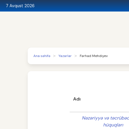
7 Avqust 2026
Ana səhifə
Yazarlar
Fərhad Mehdiyev
Adı
Nəzəriyyə və təcrübəd
hüquqları