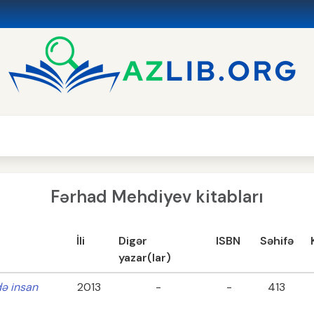
Fərhad Mehdiyev kitabları
İli
Digər
ISBN
Səhifə
yazar(lar)
ə insan
2013
-
-
413