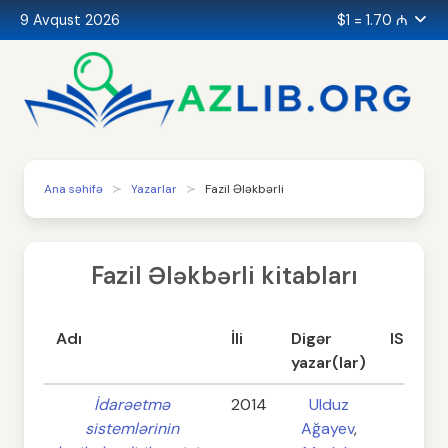
9 Avqust 2026
$1 = 1.70 ₼
Ana səhifə
Yazarlar
Fazil Ələkbərli
Fazil Ələkbərli kitabları
Adı
İli
Digər
ISBN
yazar(lar)
İdarəetmə
2014
Ulduz
-
sistemlərinin
Ağayev
,