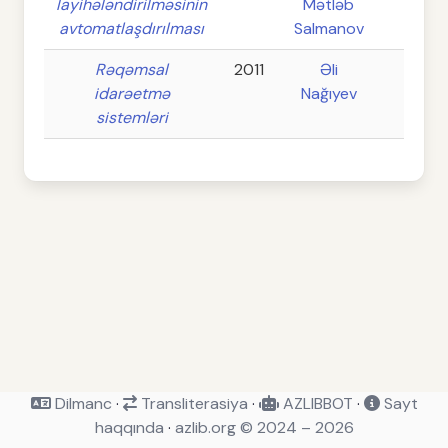
layihələndirilməsinin
Mətləb
avtomatlaşdırılması
Salmanov
Rəqəmsal
2011
Əli
-
idarəetmə
Nağıyev
sistemləri
Dilmanc
·
Transliterasiya
·
AZLIBBOT
·
Sayt
haqqında
·
azlib.org © 2024 – 2026