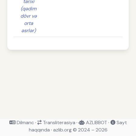
tarixi
(qədim
dövr və
orta
əsrlər)
Dilmanc
·
Transliterasiya
·
AZLIBBOT
·
Sayt
haqqında
·
azlib.org © 2024 – 2026