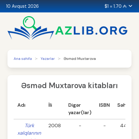
10 Avqust 2026
$1 = 1.70 ₼
Ana səhifə
Yazarlar
Əsməd Muxtarova
Əsməd Muxtarova kitabları
Adı
İli
Digər
ISBN
Səhifə
yazar(lar)
Türk
2008
-
-
448
xalqlarının