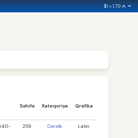
$1 = 1.70 ₼
Səhifə
Kateqoriya
Qrafika
440-
256
Dərslik
Latın