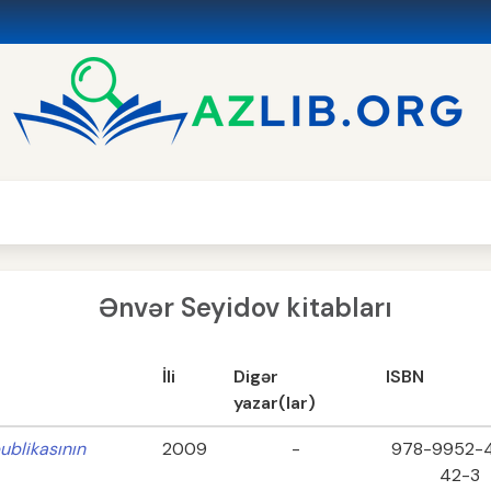
Ənvər Seyidov kitabları
İli
Digər
ISBN
yazar(lar)
ublikasının
2009
-
978-9952-
42-3