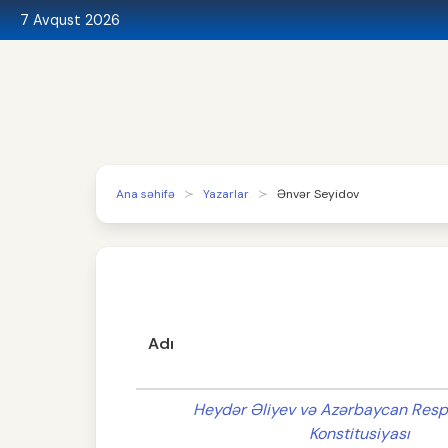
7 Avqust 2026
Ana səhifə
Yazarlar
Ənvər Seyidov
Adı
Heydər Əliyev və Azərbaycan Resp
Konstitusiyası