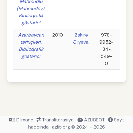
Mahmudlu
(Mahmudov).
Biblioqrafik
göstərici
Azərbaycan
2010
Zakirə
978-
384
tarixçiləri.
Əliyeva
,
9952-
Biblioqrafik
34-
göstərici
549-
0
Dilmanc
·
Transliterasiya
·
AZLIBBOT
·
Sayt
haqqında
·
azlib.org © 2024 – 2026