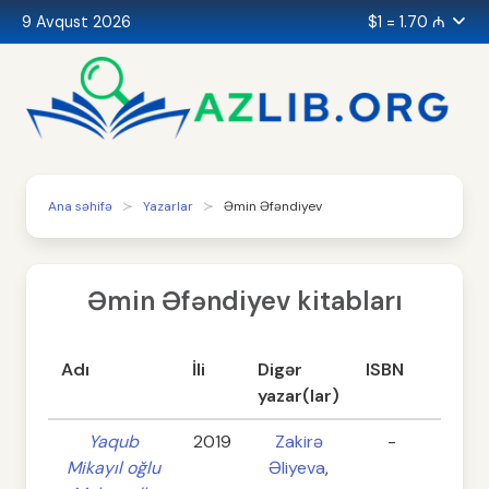
9 Avqust 2026
$1 = 1.70 ₼
Ana səhifə
Yazarlar
Əmin Əfəndiyev
Əmin Əfəndiyev kitabları
Adı
İli
Digər
ISBN
Səhif
yazar(lar)
Yaqub
2019
Zakirə
-
824
Mikayıl oğlu
Əliyeva
,