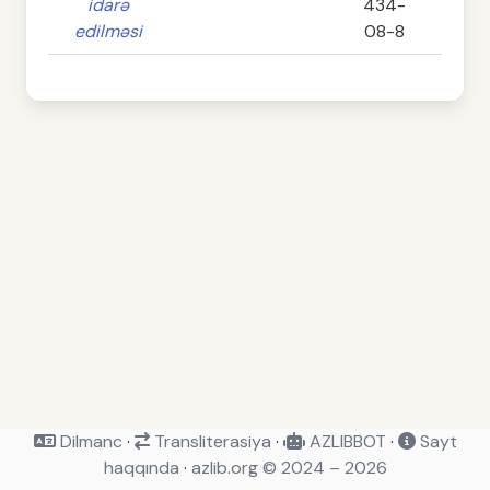
idarə
434-
edilməsi
08-8
Dilmanc
·
Transliterasiya
·
AZLIBBOT
·
Sayt
haqqında
·
azlib.org © 2024 – 2026