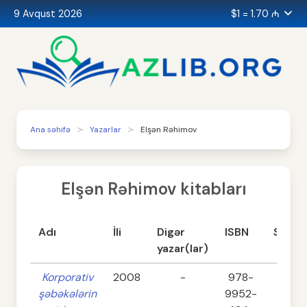
9 Avqust 2026
$1 = 1.70 ₼
Ana səhifə
Yazarlar
Elşən Rəhimov
Elşən Rəhimov kitabları
Adı
İli
Digər
ISBN
Səhifə
yazar(lar)
Korporativ
2008
-
978-
323
şəbəkələrin
9952-