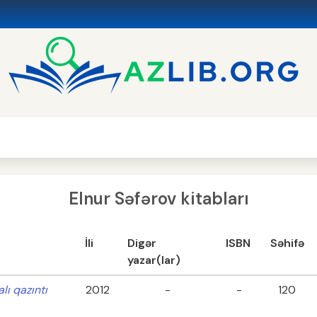
Elnur Səfərov kitabları
İli
Digər
ISBN
Səhifə
yazar(lar)
lı qazıntı
2012
-
-
120