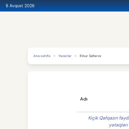
8 Avqust 2026
Ana səhifə
Yazarlar
Elnur Səfərov
Adı
Kiçik Qafqazın fayda
yataqları