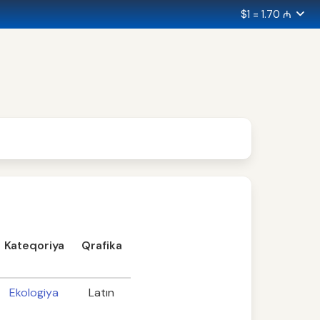
$1 = 1.70 ₼
Kateqoriya
Qrafika
Ekologiya
Latın