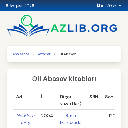
6 Avqust 2026
$1 = 1.70 ₼
Ana səhifə
Yazarlar
Əli Abasov
Əli Abasov kitabları
Adı
İli
Digər
ISBN
Səhifə
yazar(lar)
Genderə
2004
Rəna
-
120
giriş
Mirzəzadə