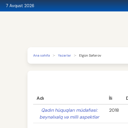
7 Avqust 2026
Ana səhifə
Yazarlar
Elgün Səfərov
Adı
İli
Qadın hüquqları müdafiəsi:
2018
beynəlxalq və milli aspektlər