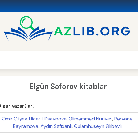
Elgün Səfərov kitabları
Digər yazar(lar)
Əmir Əliyev
,
Hicar Hüseynova
,
Əliməmməd Nuriyev
,
Pərvanə
Bayramova
,
Aydın Səfixanlı
,
Qulamhüseyn Əlibəyli