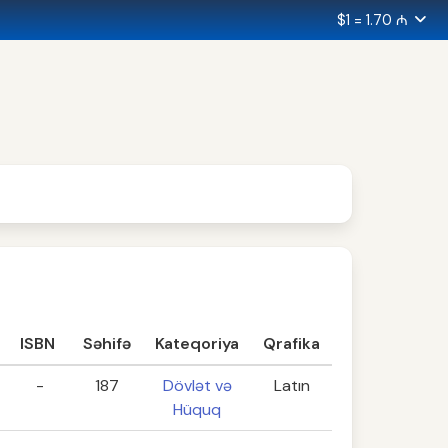
$1 = 1.70 ₼
ISBN
Səhifə
Kateqoriya
Qrafika
-
187
Dövlət və
Latın
Hüquq