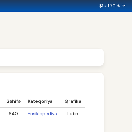
$1 = 1.70 ₼
Səhifə
Kateqoriya
Qrafika
840
Ensiklopediya
Latın