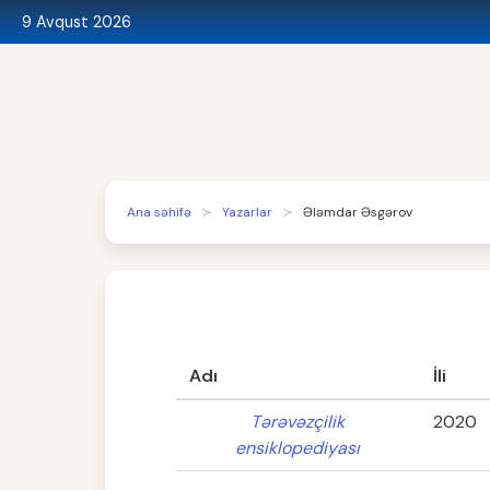
9 Avqust 2026
Ana səhifə
Yazarlar
Ələmdar Əsgərov
Adı
İli
Tərəvəzçilik
2020
ensiklopediyası