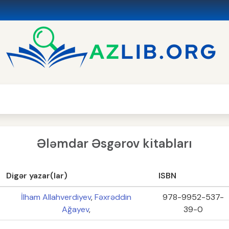
Ələmdar Əsgərov kitabları
Digər yazar(lar)
ISBN
İlham Allahverdiyev
,
Fəxrəddin
978-9952-537-
Ağayev
,
39-0