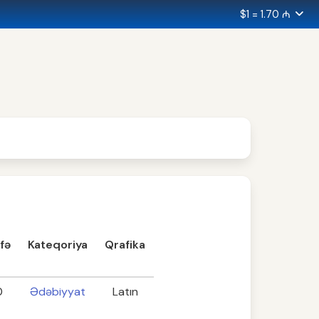
$1 = 1.70 ₼
fə
Kateqoriya
Qrafika
0
Ədəbiyyat
Latın