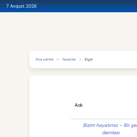
7 Avqust 2026
Ana səhifə
Yazarlar
Elçin
Adı
Bizim həyatımız – Bir şe
damlası