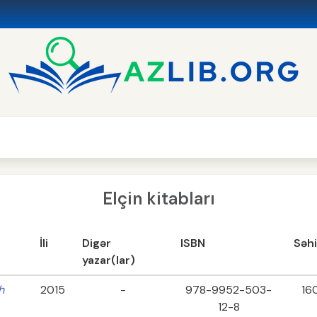
Elçin kitabları
İli
Digər
ISBN
Səhi
yazar(lar)
h
2015
-
978-9952-503-
16
12-8