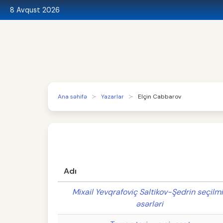
8 Avqust 2026
Ana səhifə
Yazarlar
Elçin Cabbarov
Adı
Mixail Yevqrafoviç Saltikov-Şedrin seçilm
əsərləri