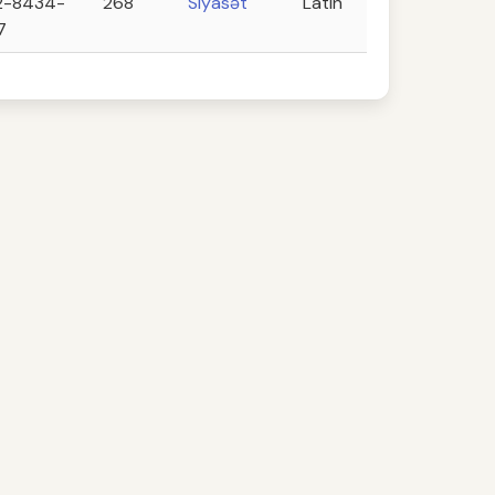
2-8434-
268
Siyasət
Latın
7