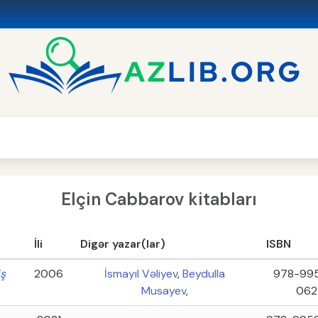
Elçin Cabbarov kitabları
İli
Digər yazar(lar)
ISBN
iş
2006
İsmayıl Vəliyev
,
Beydulla
978-99
Musayev
,
062