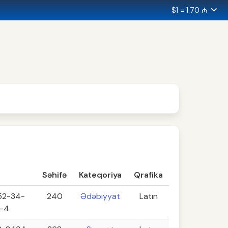
$1 = 1.70 ₼
Səhifə
Kateqoriya
Qrafika
52-34-
240
Ədəbiyyat
Latın
-4