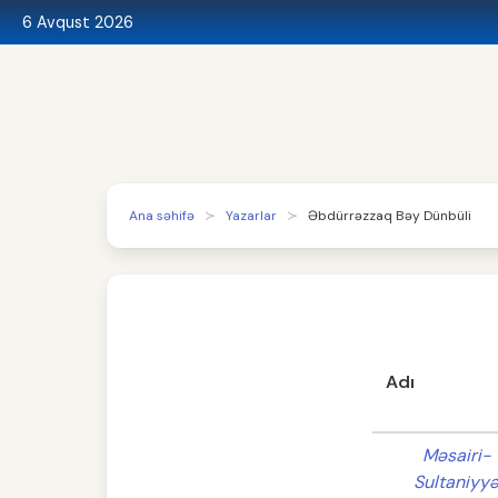
6 Avqust 2026
Ana səhifə
Yazarlar
Əbdürrəzzaq Bəy Dünbüli
Adı
Məsairi-
Sultaniyy