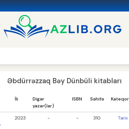
Əbdürrəzzaq Bəy Dünbüli kitabları
İli
Digər
ISBN
Səhifə
Kateqor
yazar(lar)
2023
-
-
310
Tarix
ə