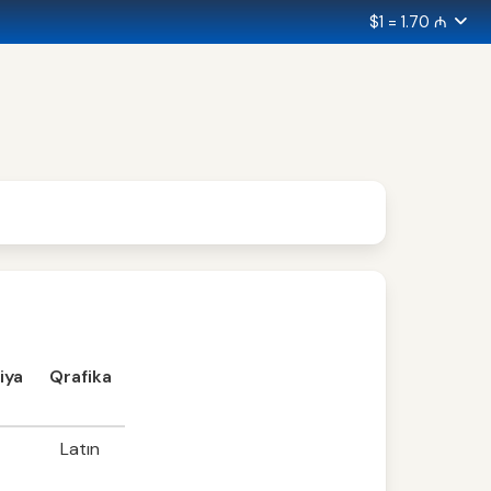
$1 = 1.70 ₼
iya
Qrafika
Latın