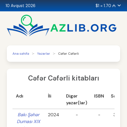
10 Avqust 2026
$1 = 1.70 ₼
Ana səhifə
Yazarlar
Cəfər Cəfərli
Cəfər Cəfərli kitabları
Adı
İli
Digər
ISBN
Səhifə
yazar(lar)
Bakı Şəhər
2024
-
-
305
Duması XIX