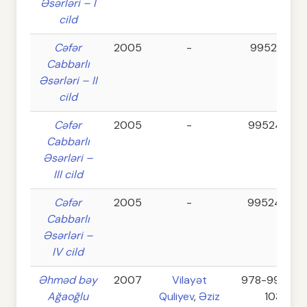
Əsərləri – I
cild
Cəfər
2005
-
995241888
Cabbarlı
Əsərləri – II
cild
Cəfər
2005
-
995241889
Cabbarlı
Əsərləri –
III cild
Cəfər
2005
-
995241890
Cabbarlı
Əsərləri –
IV cild
Əhməd bəy
2007
Vilayət
978-9952-3
Ağaoğlu
Quliyev
,
Əziz
103-4