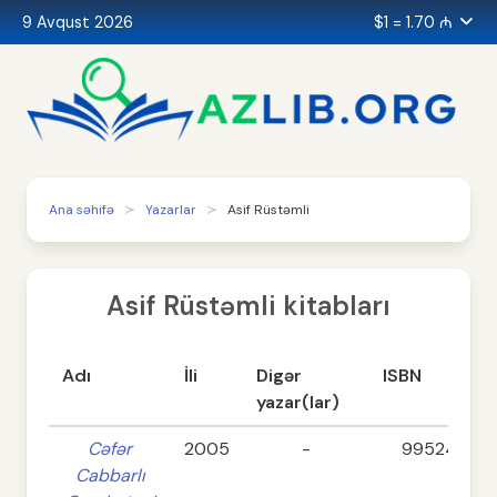
9 Avqust 2026
$1 = 1.70 ₼
Ana səhifə
Yazarlar
Asif Rüstəmli
Asif Rüstəmli kitabları
Adı
İli
Digər
ISBN
yazar(lar)
Cəfər
2005
-
995241887
Cabbarlı