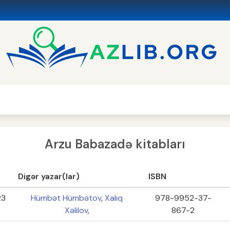
Arzu Babazadə kitabları
Digər yazar(lar)
ISBN
23
Hümbət Hümbətov
,
Xalıq
978-9952-37-
Xəlilov
,
867-2