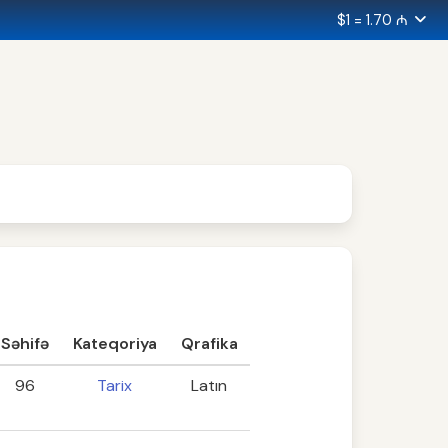
$1 = 1.70 ₼
Səhifə
Kateqoriya
Qrafika
96
Tarix
Latın