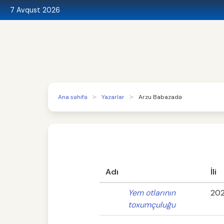
7 Avqust 2026
Ana səhifə
Yazarlar
Arzu Babazadə
Adı
İli
Yem otlarının
20
toxumçuluğu