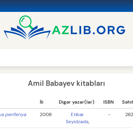
Amil Babayev kitabları
İli
Digər yazar(lar)
ISBN
Səhi
və periferiya
2008
Etibar
-
28
Seyidzadə
,