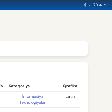
$1 = 1.70 ₼
fə
Kateqoriya
Qrafika
2
İnformasiya
Latın
Texnologiyaları