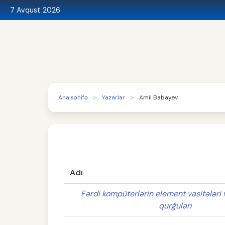
7 Avqust 2026
Ana səhifə
Yazarlar
Amil Babayev
Adı
Fərdi kompüterlərin element vasitələri 
qurğuları