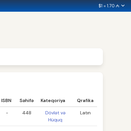
$1 = 1.70 ₼
ISBN
Səhifə
Kateqoriya
Qrafika
-
448
Dövlət və
Latın
Hüquq