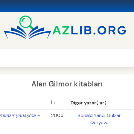
Alan Gilmor kitabları
İli
Digər yazar(lar)
ə müasir yanaşma –
2005
Ronald Yanq
,
Gülzar
Quliyeva