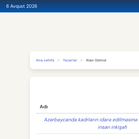
6 Avqust 2026
Ana səhifə
Yazarlar
Alan Gilmor
Adı
Azərbaycanda kadrların idarə edilməsin
insan inkişafı