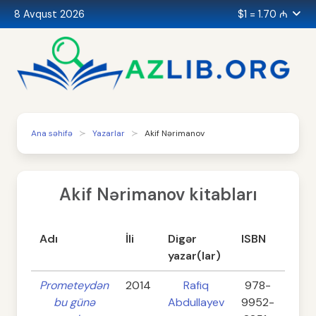
8 Avqust 2026
$1 = 1.70 ₼
Ana səhifə
Yazarlar
Akif Nərimanov
Akif Nərimanov kitabları
Adı
İli
Digər
ISBN
Səhi
yazar(lar)
Prometeydən
2014
Rafiq
978-
38
bu günə
Abdullayev
9952-