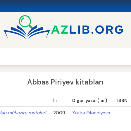
Abbas Piriyev kitabları
İli
Digər yazar(lar)
ISBN
ndən mühazirə mətnləri
2009
Xatirə Əfəndiyeva
-