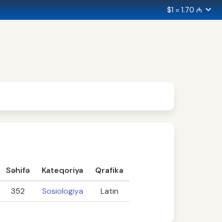
$1 = 1.70 ₼
Səhifə
Kateqoriya
Qrafika
352
Sosiologiya
Latın