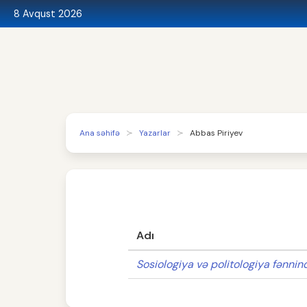
8 Avqust 2026
Ana səhifə
Yazarlar
Abbas Piriyev
Adı
Sosiologiya və politologiya fənni