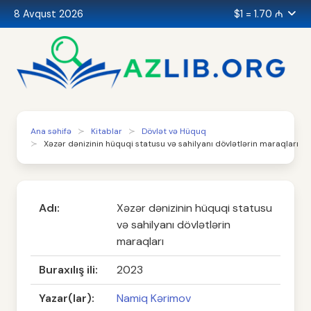
8 Avqust 2026
$1 = 1.70 ₼
Ana səhifə
Kitablar
Dövlət və Hüquq
Xəzər dənizinin hüquqi statusu və sahilyanı dövlətlərin maraqları
Adı:
Xəzər dənizinin hüquqi statusu
və sahilyanı dövlətlərin
maraqları
Buraxılış ili:
2023
Yazar(lar):
Namiq Kərimov