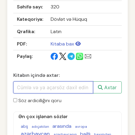
Səhifə sayı:
320
Kateqoriya:
Dövlət və Hüquq
Qrafika:
Latın
PDF:
Kitaba bax
Paylaş:
Kitabın içində axtar:
Axtar
Söz ardıcıllığını qoru
Ən çox işlənən sözlər
arasında
abş
adıçəkilən
avropa
azərbaycan
bağlı
azərbaycanın
baxımdan