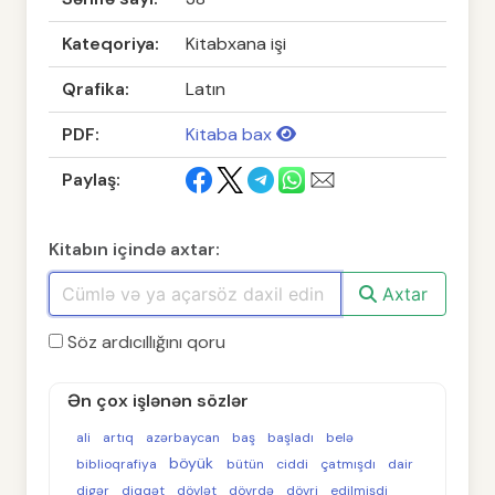
Kateqoriya:
Kitabxana işi
Qrafika:
Latın
PDF:
Kitaba bax
Paylaş:
Kitabın içində axtar:
Axtar
Söz ardıcıllığını qoru
Ən çox işlənən sözlər
ali
artıq
azərbaycan
baş
başladı
belə
böyük
biblioqrafiya
bütün
ciddi
çatmışdı
dair
digər
diqqət
dövlət
dövrdə
dövri
edilmişdi