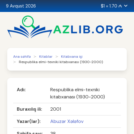
9 Avqust 2026
$1 = 1.70 ₼
Ana səhifə
Kitablar
Kitabxana işi
Respublika elmi-texniki kitabxanası (1930-2000)
Adı:
Respublika elmi-texniki
kitabxanası (1930-2000)
Buraxılış ili:
2001
Yazar(lar):
Abuzər Xələfov
Səhifə sayı:
38