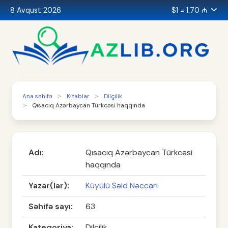
8 Avqust 2026
$1 = 1.70 ₼
Ana səhifə
Kitablar
Dilçilik
Qısacıq Azərbaycan Türkcəsi haqqında
Adı:
Qısacıq Azərbaycan Türkcəsi
haqqında
Yazar(lar):
Küyülü Səid Nəccari
Səhifə sayı:
63
Kateqoriya:
Dilçilik