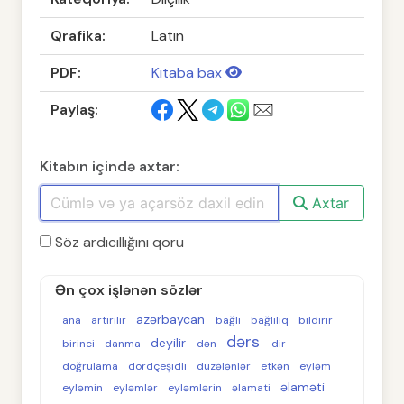
Qrafika:
Latın
PDF:
Kitaba bax
Paylaş:
Kitabın içində axtar:
Axtar
Söz ardıcıllığını qoru
Ən çox işlənən sözlər
azərbaycan
ana
artırılır
bağlı
bağlılıq
bildirir
dərs
deyilir
birinci
danma
dən
dir
doğrulama
dördçeşidli
düzələnlər
etkən
eyləm
əlaməti
eyləmin
eyləmlər
eyləmlərin
əlamati