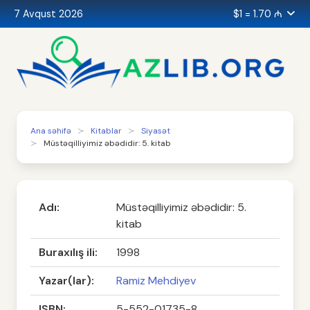
7 Avqust 2026
$1 = 1.70 ₼
Ana səhifə
Kitablar
Siyasət
Müstəqilliyimiz əbədidir: 5. kitab
Adı:
Müstəqilliyimiz əbədidir: 5.
kitab
Buraxılış ili:
1998
Yazar(lar):
Ramiz Mehdiyev
ISBN:
5-552-01735-8