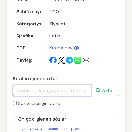
Səhifə sayı:
500
Kateqoriya:
Siyasət
Qrafika:
Latın
PDF:
Kitaba bax
Paylaş:
Kitabın içində axtar:
Axtar
Söz ardıcıllığını qoru
Ən çox işlənən sözlər
ancaq
ağır
arasında
artıq
ayrı