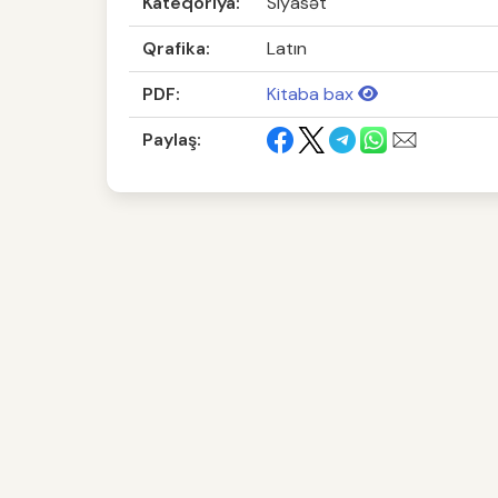
Kateqoriya:
Siyasət
Qrafika:
Latın
PDF:
Kitaba bax
Paylaş: