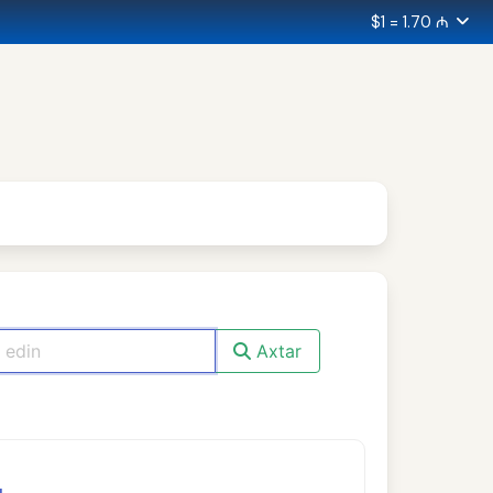
$1 = 1.70 ₼
Axtar