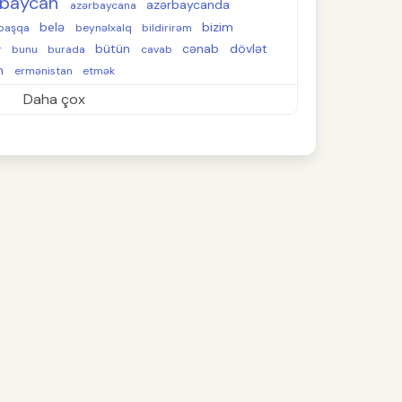
rbaycan
azərbaycanda
azərbaycana
belə
bizim
başqa
beynəlxalq
bildirirəm
bütün
cənab
dövlət
r
bunu
burada
cavab
m
ermənistan
etmək
Daha çox