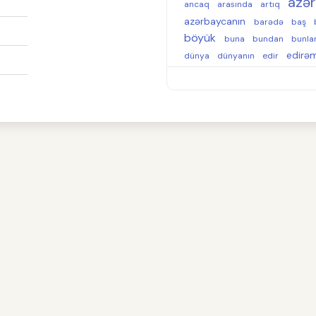
azə
ancaq
arasında
artıq
azərbaycanın
barədə
baş
böyük
buna
bundan
bunla
edirə
dünya
dünyanın
edir