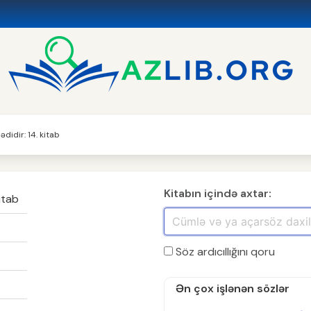
ədidir: 14. kitab
Kitabın içində axtar:
kitab
Söz ardıcıllığını qoru
Ən çox işlənən sözlər