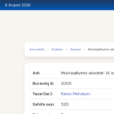
8 Avqust 2026
Ana səhifə
Kitablar
Siyasət
Müstəqilliyimiz əb
Adı:
Müstəqilliyimiz əbədidir: 14. 
Buraxılış ili:
2005
Yazar(lar):
Ramiz Mehdiyev
Səhifə sayı:
520