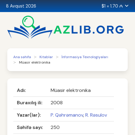
8 Avqust 2026
$1 = 1.70 ₼
Ana səhifə
Kitablar
İnformasiya Texnologiyaları
Müasir elektronika
Adı:
Müasir elektronika
Buraxılış ili:
2008
Yazar(lar):
P. Qəhrəmanov
,
R. Rəsulov
Səhifə sayı:
250