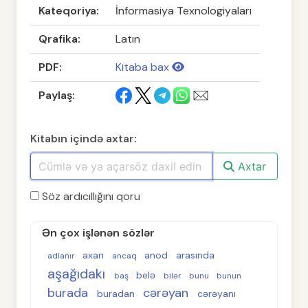
Kateqoriya:
İnformasiya Texnologiyaları
Qrafika:
Latın
PDF:
Kitaba bax
Paylaş:
Kitabın içində axtar:
Axtar
Söz ardıcıllığını qoru
Ən çox işlənən sözlər
axan
anod
arasında
adlanır
ancaq
aşağıdakı
belə
baş
bilər
bunu
bunun
burada
cərəyan
buradan
cərəyanı