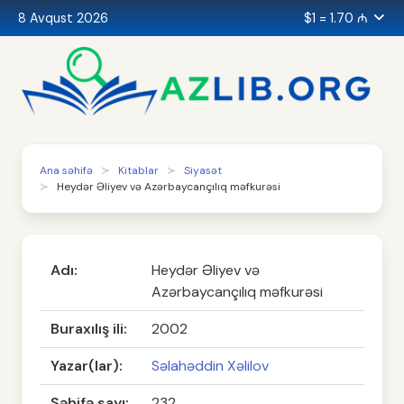
8 Avqust 2026
$1 = 1.70 ₼
Ana səhifə
Kitablar
Siyasət
Heydər Əliyev və Azərbaycançılıq məfkurəsi
Adı:
Heydər Əliyev və
Azərbaycançılıq məfkurəsi
Buraxılış ili:
2002
Yazar(lar):
Səlahəddin Xəlilov
Səhifə sayı:
232