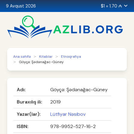
9 Avqust 2026
$1 = 1.70 ₼
Ana səhifə
Kitablar
Etnoqrafiya
Göyçə: Şədənağac-Güney
Adı:
Göyçə: Şədənağac-Güney
Buraxılış ili:
2019
Yazar(lar):
Lütfiyar Nəsibov
ISBN:
978-9952-527-16-2