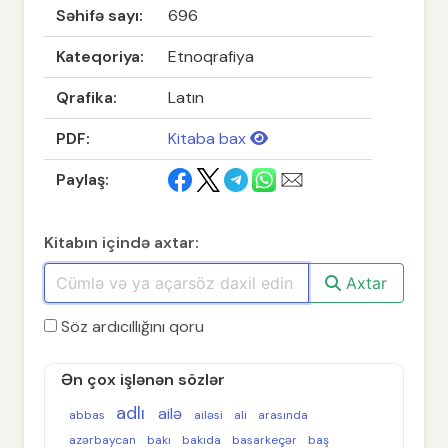
Səhifə sayı:
696
Kateqoriya:
Etnoqrafiya
Qrafika:
Latın
PDF:
Kitaba bax
Paylaş:
Kitabın içində axtar:
Axtar
Söz ardıcıllığını qoru
Ən çox işlənən sözlər
adlı
ailə
abbas
ailəsi
ali
arasında
azərbaycan
bakı
bakıda
basarkeçər
baş