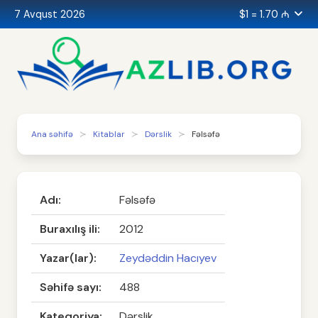
7 Avqust 2026
$1 = 1.70 ₼
Ana səhifə
Kitablar
Dərslik
Fəlsəfə
Adı:
Fəlsəfə
Buraxılış ili:
2012
Yazar(lar):
Zeydəddin Hacıyev
Səhifə sayı:
488
Kateqoriya:
Dərslik