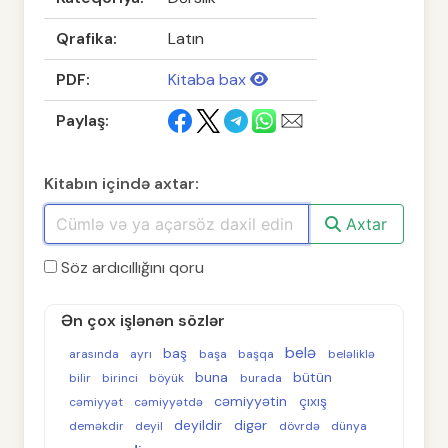
Qrafika:
Latın
PDF:
Kitaba bax
Paylaş:
Kitabın içində axtar:
Axtar
Söz ardıcıllığını qoru
Ən çox işlənən sözlər
belə
baş
arasında
ayrı
başa
başqa
beləliklə
buna
bütün
bilir
birinci
böyük
burada
cəmiyyətin
çıxış
cəmiyyət
cəmiyyətdə
deyildir
digər
deməkdir
deyil
dövrdə
dünya