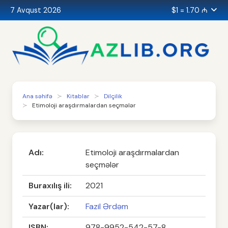
7 Avqust 2026
$1 = 1.70 ₼
Ana səhifə
Kitablar
Dilçilik
Etimoloji araşdırmalardan seçmələr
Adı:
Etimoloji araşdırmalardan
seçmələr
Buraxılış ili:
2021
Yazar(lar):
Fazil Ərdəm
ISBN:
978-9952-542-57-8