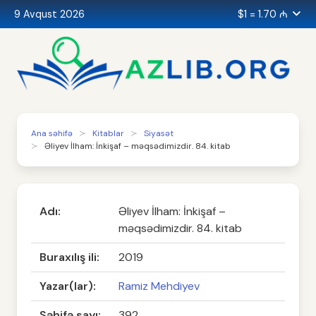
9 Avqust 2026
$1 = 1.70 ₼
Ana səhifə
Kitablar
Siyasət
Əliyev İlham: İnkişaf – məqsədimizdir. 84. kitab
Adı:
Əliyev İlham: İnkişaf –
məqsədimizdir. 84. kitab
Buraxılış ili:
2019
Yazar(lar):
Ramiz Mehdiyev
Səhifə sayı:
392