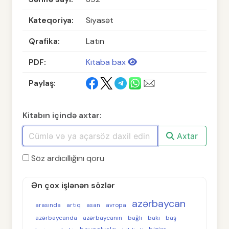
Kateqoriya:
Siyasət
Qrafika:
Latın
PDF:
Kitaba bax
Paylaş:
Kitabın içində axtar:
Axtar
Söz ardıcıllığını qoru
Ən çox işlənən sözlər
azərbaycan
arasında
artıq
asan
avropa
azərbaycanda
azərbaycanın
bağlı
bakı
baş