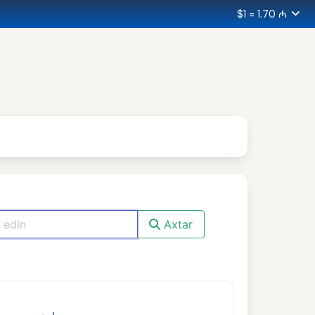
$1 = 1.70 ₼
Axtar