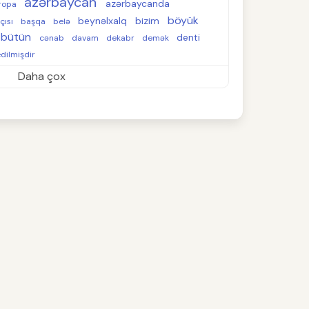
azərbaycan
azərbaycanda
ropa
böyük
beynəlxalq
bizim
çısı
başqa
belə
bütün
denti
cənab
davam
dekabr
demək
dilmişdir
Daha çox