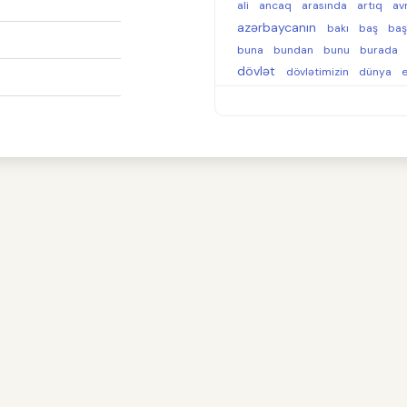
ali
ancaq
arasında
artıq
av
azərbaycanın
bakı
baş
baş
buna
bundan
bunu
burada
dövlət
dövlətimizin
dünya
e