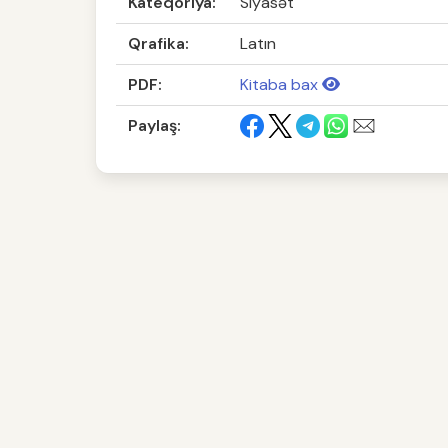
Kateqoriya:
Siyasət
Qrafika:
Latın
PDF:
Kitaba bax
Paylaş: