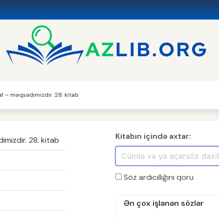
şaf – məqsədimizdir. 28. kitab
Kitabın içində axtar:
imizdir. 28. kitab
Söz ardıcıllığını qoru
Ən çox işlənən sözlər