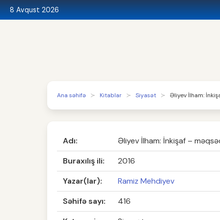
8 Avqust 2026
Ana səhifə
Kitablar
Siyasət
Əliyev İlham: İnki
Adı:
Əliyev İlham: İnkişaf – məqsəd
Buraxılış ili:
2016
Yazar(lar):
Ramiz Mehdiyev
Səhifə sayı:
416