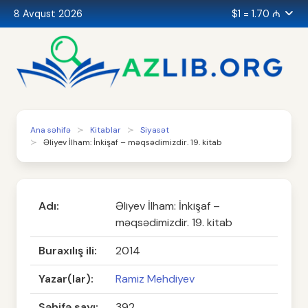
8 Avqust 2026
$1 = 1.70 ₼
Ana səhifə
Kitablar
Siyasət
Əliyev İlham: İnkişaf – məqsədimizdir. 19. kitab
Adı:
Əliyev İlham: İnkişaf –
məqsədimizdir. 19. kitab
Buraxılış ili:
2014
Yazar(lar):
Ramiz Mehdiyev
Səhifə sayı:
392